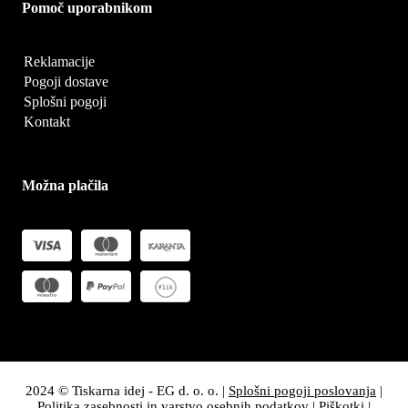
Pomoč uporabnikom
Reklamacije
Pogoji dostave
Splošni pogoji
Kontakt
Možna plačila
2024 © Tiskarna idej - EG d. o. o. |
Splošni pogoji poslovanja
|
Politika zasebnosti in varstvo osebnih podatkov
|
Piškotki
|