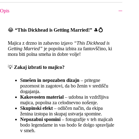
Opis
😂
“This Dickhead is Getting Married!”
🎩💍
Majica z drzno in zabavno izjavo
“This Dickhead is
Getting Married”
je popolna izbira za fantovščino, ki
mora biti polna smeha in dobre volje!
💡
Zakaj izbrati to majico?
Smešen in nepozaben dizajn
– pritegne
pozornost in zagotovi, da bo ženin v središču
dogajanja.
Kakovosten material
– udobna in vzdržljiva
majica, popolna za celodnevno nošenje.
Skupinski efekt
– odličen način, da ekipa
ženina izstopa in skupaj ustvarja spomine.
Nepozabni spomini
– fotografije v teh majicah
bodo legendarne in vas bodo še dolgo spravljale
v smeh.