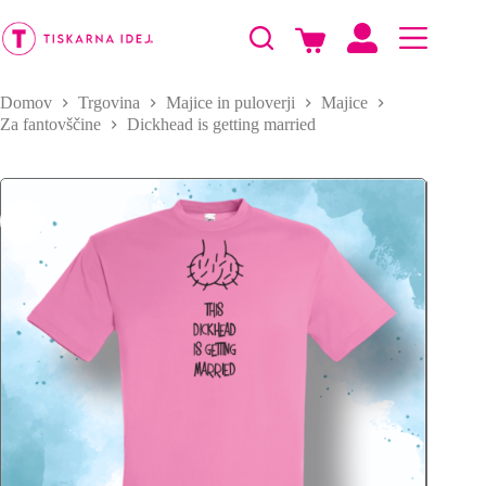
Skip
to
Shopping
content
cart
Domov
Trgovina
Majice in puloverji
Majice
Za fantovščine
Dickhead is getting married