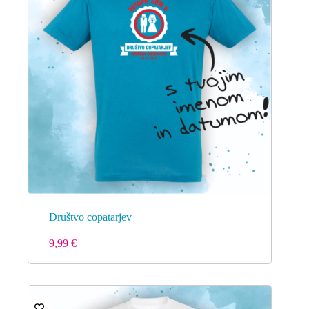
Društvo copatarjev
9,99
€