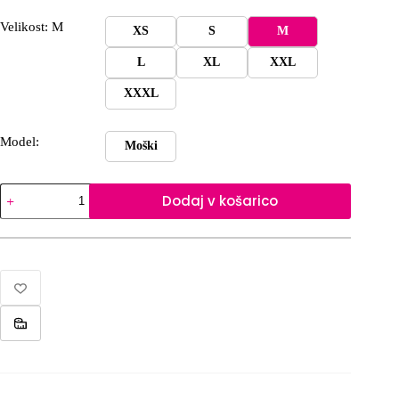
Velikost: M
XS
S
M
L
XL
XXL
XXXL
Model:
Moški
Dickhead
Dodaj v košarico
is
getting
married
količina