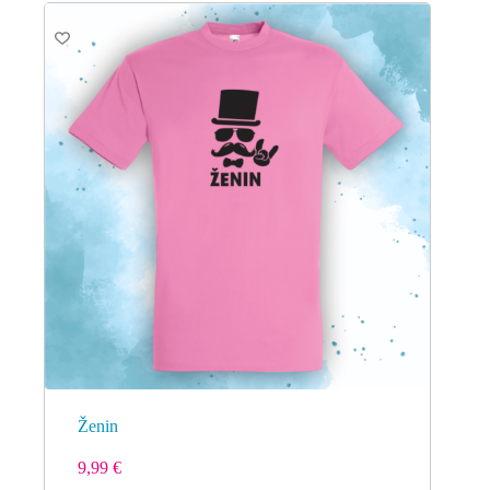
Ženin
9,99
€