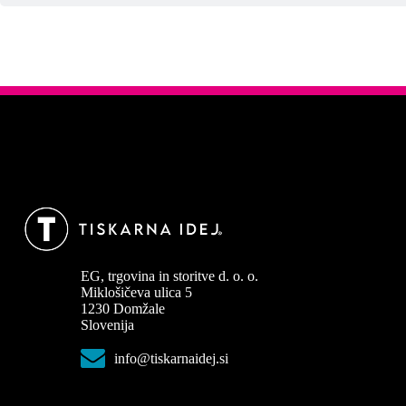
EG, trgovina in storitve d. o. o.
Miklošičeva ulica 5
1230 Domžale
Slovenija
info@tiskarnaidej.si