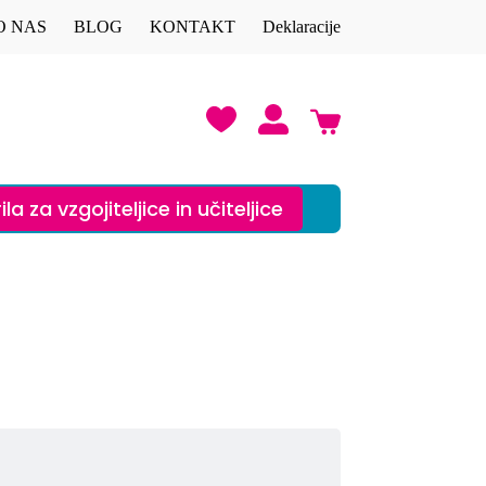
O NAS
BLOG
KONTAKT
Deklaracije
Shopping
cart
ila za vzgojiteljice in učiteljice