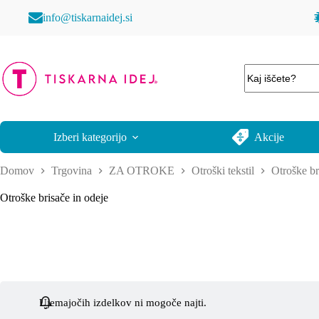
Skip
info@tiskarnaidej.si
to
content
No
results
Izberi kategorijo
Akcije
Domov
Trgovina
ZA OTROKE
Otroški tekstil
Otroške br
Otroške brisače in odeje
Ujemajočih izdelkov ni mogoče najti.