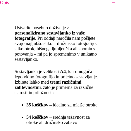
Opis
Ustvarite posebno doživetje z
personalizirano sestavljanko iz vaše
fotografije
. Pri oddaji naročila nam pošljete
svojo najljubšo sliko – družinsko fotografijo,
sliko otrok, hišnega ljubljenčka ali spomin s
potovanja – mi pa jo spremenimo v unikatno
sestavljanko.
Sestavljanka je velikosti
A4
, kar omogoča
lepo vidno fotografijo in prijetno sestavljanje.
Izbirate lahko med
tremi različnimi
zahtevnostmi
, zato je primerna za različne
starosti in priložnosti:
35 koščkov
– idealno za mlajše otroke
54 koščkov
– srednja težavnost za
otroke ali družinsko zabavo