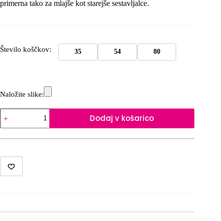
primerna tako za mlajše kot starejše sestavljalce.
Število koščkov:
35
54
80
Naložite slike:
Sestavljanka
Dodaj v košarico
A4
količina