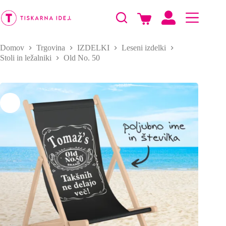
Skip
to
Shopping
content
cart
Domov
Trgovina
IZDELKI
Leseni izdelki
Stoli in ležalniki
Old No. 50