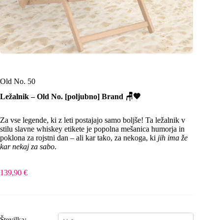
Old No. 50
Ležalnik – Old No. [poljubno] Brand 🪑🖤
Za vse legende, ki z leti postajajo samo boljše! Ta ležalnik v
stilu slavne whiskey etikete je popolna mešanica humorja in
poklona za rojstni dan – ali kar tako, za nekoga, ki
jih ima že
kar nekaj za sabo
.
139,90
€
Številka: