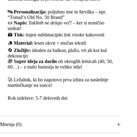
🔤
Personalizacija:
poljubno ime in številka – npr.
“Tomaž’s Old No. 50 Brand”
📜
Napis:
Takšnih ne delajo več!
– ker si resnično
unikat!
🖨️
Tisk:
trajen sublimacijski tisk visoke kakovosti
🪵
Material:
lesen okvir + močan tekstil
🔄
Zložljiv:
idealen za balkon, plažo, vrt ali kot kul
dekoracijo
🎁
Super ideja za darilo
ob okroglih letnicah (40, 50,
60…) – z malo humorja in veliko stila!
🚀 Ležalnik, ki bo zagotovo prva izbira za naslednje
martinčkanje na soncu!
Rok izdelave: 5-7 delovnih dni
Mnenja (0)