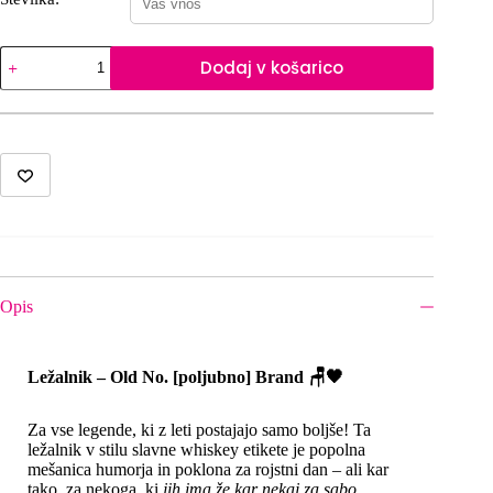
Old
Dodaj v košarico
No.
50
količina
Opis
Ležalnik – Old No. [poljubno] Brand 🪑🖤
Za vse legende, ki z leti postajajo samo boljše! Ta
ležalnik v stilu slavne whiskey etikete je popolna
mešanica humorja in poklona za rojstni dan – ali kar
tako, za nekoga, ki
jih ima že kar nekaj za sabo
.