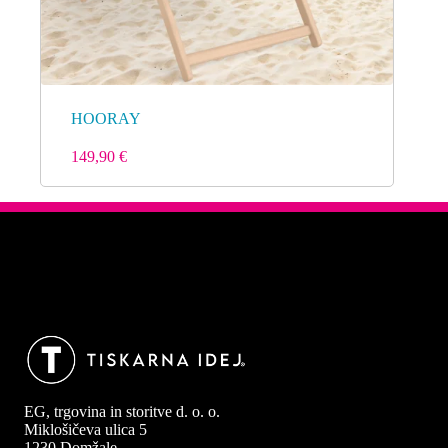
HOORAY
149,90
€
EG, trgovina in storitve d. o. o.
Miklošičeva ulica 5
1230 Domžale